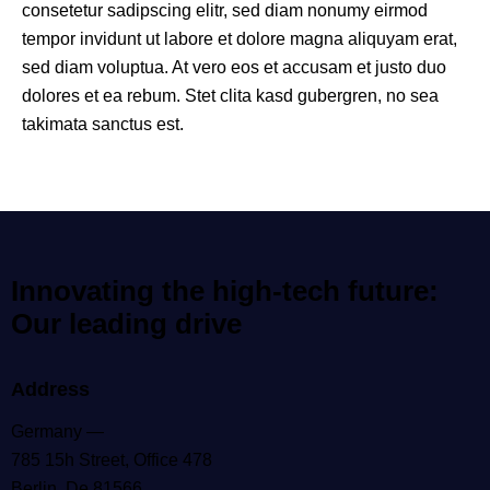
consetetur sadipscing elitr, sed diam nonumy eirmod
tempor invidunt ut labore et dolore magna aliquyam erat,
sed diam voluptua. At vero eos et accusam et justo duo
dolores et ea rebum. Stet clita kasd gubergren, no sea
takimata sanctus est.
Innovating the high-tech future:
Our leading drive
Address
Germany —
785 15h Street, Office 478
Berlin, De 81566