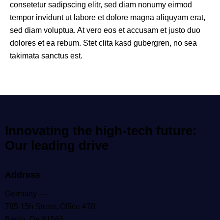
consetetur sadipscing elitr, sed diam nonumy eirmod
tempor invidunt ut labore et dolore magna aliquyam erat,
sed diam voluptua. At vero eos et accusam et justo duo
dolores et ea rebum. Stet clita kasd gubergren, no sea
takimata sanctus est.
Innovating the high-tech future:
Our leading drive
Address
Germany —
785 15h Street, Office 478
Berlin, De 81566