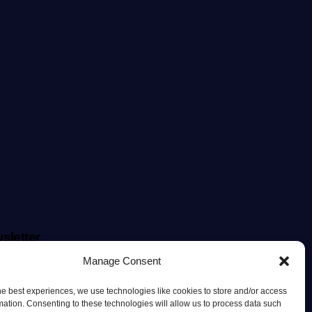
sletter
4wp_form id="186"
Manage Consent
ent_id="style-9"]
he best experiences, we use technologies like cookies to store and/or access
mation. Consenting to these technologies will allow us to process data such