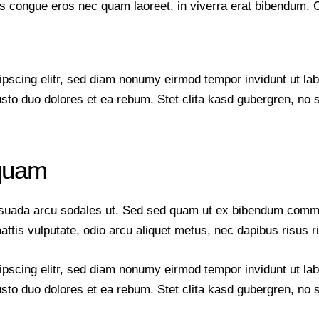
 congue eros nec quam laoreet, in viverra erat bibendum. Cra
ipscing elitr, sed diam nonumy eirmod tempor invidunt ut la
usto duo dolores et ea rebum. Stet clita kasd gubergren, no
 quam
esuada arcu sodales ut. Sed sed quam ut ex bibendum commo
mattis vulputate, odio arcu aliquet metus, nec dapibus risus r
ipscing elitr, sed diam nonumy eirmod tempor invidunt ut la
usto duo dolores et ea rebum. Stet clita kasd gubergren, no