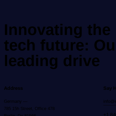
Innovating the 
tech future: Ou
leading drive
Address
Say H
Germany —
info@
785 15h Street, Office 478
+1 84
Berlin, De 81566