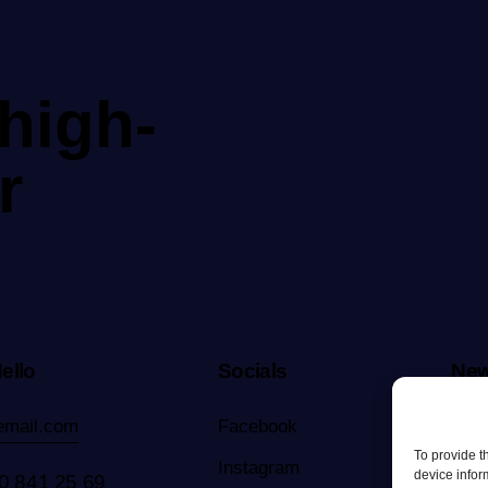
high-
r
ello
Socials
New
[mc
email.com
Facebook
elem
To provide t
Instagram
device infor
0 841 25 69