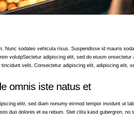
um. Nunc sodales vehicula risus. Suspendisse id mauris sodale
s enim volutpSectetur adipiscing elit, sed do eiusm onsectetur
 tincidunt velit. Consectetur adipiscing elit, adipiscing elit, s
de omnis iste natus et
ipscing elitr, sed diam nonumy eirmod tempor invidunt ut la
usto duo dolores et ea rebum. Stet clita kasd gubergren, no